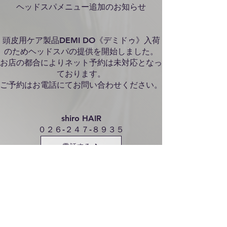
ヘッドスパメニュー追加のお知らせ
頭皮用ケア製品DEMI DO《デミドゥ》入荷
のためヘッドスパの提供を
開始しました。
お店の都合によりネット予約は未対応となっ
ております。
ご予約はお電話にてお問い合わせください。
shiro HAIR
０２６-２４７-８９３５
電話する
ヘッドスパメニュー詳細はこちら
​↓